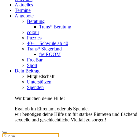
Aktuelles
Termine
Angebote
Beratung
Trans* Beratung
colour
Puzzles
40+ – Schwule ab 40
Trans* Siegerland
freiROOM
FreeBar
Sport
Dein Beitrag
Mitgliedschaft
Unterstützen
Spenden
Wir brauchen deine Hilfe!
Egal ob im Ehrenamt oder als Spende,
wir benötigen deine Hilfe um für
starkes Eintreten und flächen
sexuelle und geschlechtliche Vielfalt zu sorgen!